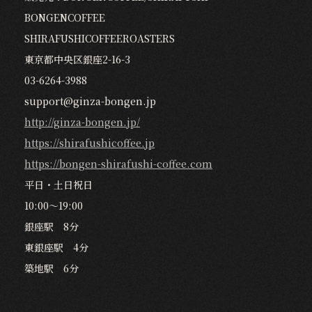
BONGENCOFFEE
SHIRAFUSHICOFFEEROASTERS
東京都中央区銀座2-16-3
03-6264-3988
support@ginza-bongen.jp
http://ginza-bongen.jp/
https://shirafushicoffee.jp
https://bongen-shirafushi-coffee.com
平日・土日祝日
10:00〜19:00
銀座駅 8分
東銀座駅 4分
築地駅 6分