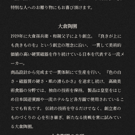
特別な人へのお贈り物にもお喜び頂けます。
大倉陶園
1919年に大倉孫兵衛・和親父子により創立。 『良きが上に
も良きものを』という創立の理念に沿い、 一貫して美術的
価値の高い硬質磁器を作り続けている日本を代表する一流メ
ーカー。
商品設計から完成まで一貫体制にて生産を行い、 『色の白
さ・磁器質の硬さ・肌の滑らかさ』を追求し続け、 高級美
術食器の分野では、独自の技術を保持。 製品は皇室をはじ
め日本国迎賓館や一流ホテルなど各方面で使用されているこ
とでも有名です。 伝統の技術を守るだけでなく、創立者の
ものづくりの 心を引き継ぎ、新たなる挑戦を常に試みてい
る大倉陶園。