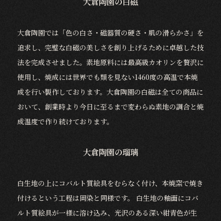
大倉陶園の白磁
大倉陶園では「色の白さ・磁器質の硬さ・肌の滑らかさ」を
追求し、完璧な白磁の美しさを創り上げるために卓越した技
法を完成させました。素地原料には最高級カオリンを贅沢に
使用し、焼成には世界でも類を見ない1460度の高温で本焼
成を行い製作しております。大倉陶園の白磁は全ての商品に
おいて、創業時より今日に至るまで変わらぬ素地の調合と焼
成温度で作り続けております。
大倉陶園の瑠璃
白生地の上にコバルト質絵具をむらなく付け、本焼窯で焼き
付けるという工程は岡染と同様です。 白生地の釉面にコバ
ルト質絵具が一様に溶け込み、光沢のある深い紺青色が生