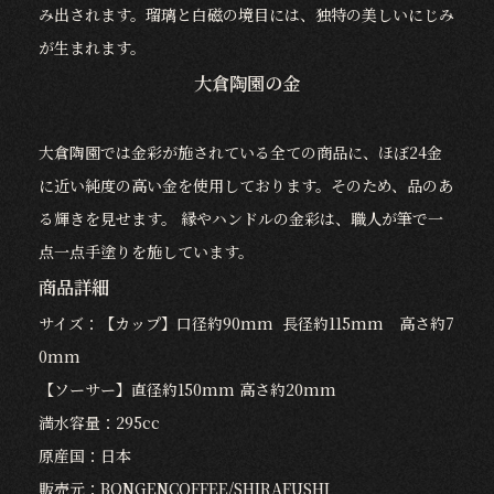
み出されます。瑠璃と白磁の境目には、独特の美しいにじみ
が生まれます。
大倉陶園の金
大倉陶園では金彩が施されている全ての商品に、ほぼ24金
に近い純度の高い金を使用しております。そのため、品のあ
る輝きを見せます。 縁やハンドルの金彩は、職人が筆で一
点一点手塗りを施しています。
商品詳細
サイズ：【カップ】口径約90mm 長径約115mm 高さ約7
0mm
【ソーサー】直径約150mm 高さ約20mm
満水容量：295cc
原産国：日本
販売元：BONGENCOFFEE/SHIRAFUSHI