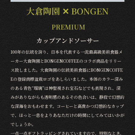
大倉陶園 ✕ BONGEN
PREMIUM
カップアンドソーサー
100年の伝統を誇り、日本を代表する一流最高級美術食器メ
ーカー大倉陶園とBONGENCOFFEEのコラボ商品をリリー
ス致しました。大倉陶園の伝統美術食器にBONGENCOFFE
Eの登録商標盆栽ロゴをあしらいました。本体のカラー深み
のある青色“瑠璃”は神聖視され宝石などでも表現され、深
みがありながらも透明感のあるその色合いは、静寂で幻想的
な深海をおもわせます。コーヒーと高貴かつ幻想的なカップ
で、ほっと一息をよりあなただけの時間にしてみてはいかが
でしょうか。
一点一点ギフトラッピングされていますので、特別なとき、